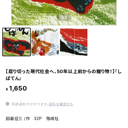
1
/3
【腐り切った現代社会へ、50年以上前からの贈り物！】『し
ばてん』
1,650
¥
別途送料がかかります。
送料を確認する
田島征三 /作 32P 偕成社