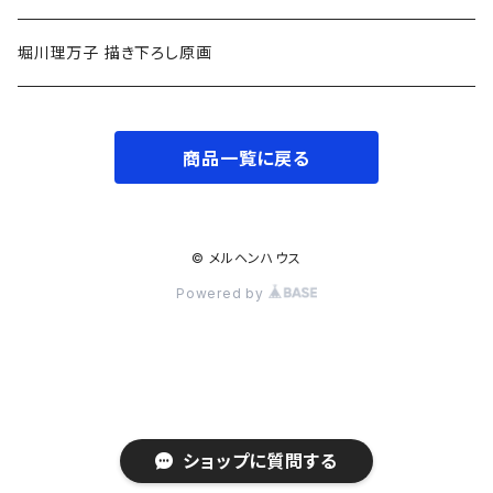
中高生〜
小学低学年〜
堀川理万子 描き下ろし原画
大人
小学中学年〜
商品一覧に戻る
小学高学年〜
大人
© メルヘンハウス
Powered by
ショップに質問する