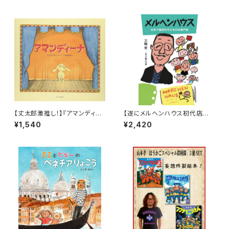
【丈太郎激推し！】『アマンディー
【遂にメルヘンハウス初代店主
ナ』
三輪哲の本が完成！】『メルヘン
¥1,540
¥2,420
ハウス 日本で最初の子どもの本
専門店』