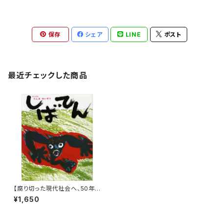
保存
シェア
LINE
ポスト
最近チェックした商品
【腐り切った現代社会へ、50年
以上前からの贈り物！】『しばて
¥1,650
ん』