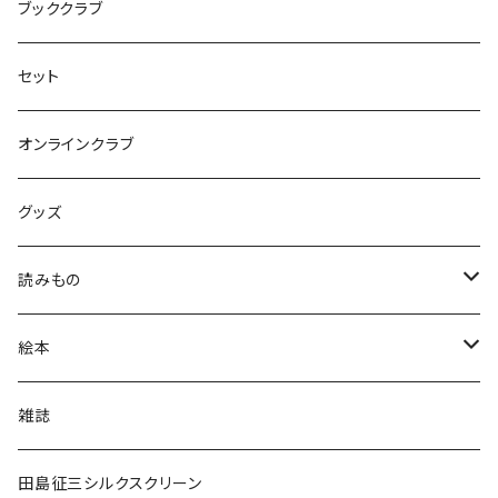
ブッククラブ
セット
オンラインクラブ
グッズ
読みもの
小学低学年〜
絵本
小学中学年〜
0〜2歳〜
雑誌
小学高学年〜
3〜5歳〜
田島征三シルクスクリーン