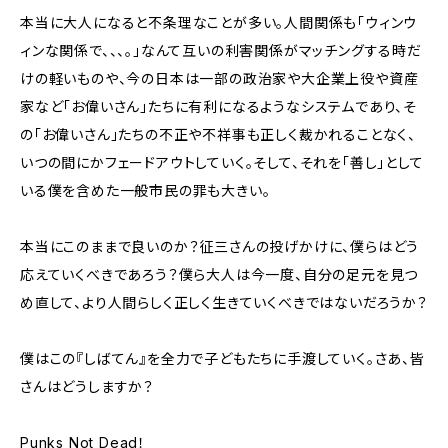
本当に大人になると不条理なことが多い。人間関係も「ウィンウ
ィンな関係で、、、。」なんて互いの利害関係がマッチングする時だ
けの軽いものや、今の日本は一部の政治家や大企業上役や資産
家など「お偉いさん」たちに有利になるようなシステムであり、そ
の「お偉いさん」たちの不正や不祥事も正しく裁かれることなく、
いつの間にかフェードアウトしていく。そして、それを「善し」として
いる僕を含めた一般市民の罪も大きい。
本当にこのままで良いのか？征三さんの投げかけに、僕らはどう
応えていくべきであろう？僕ら大人は今一度、自分の足元を見つ
め直して、より人間らしく正しく生きていくべきではないだろうか？
僕はこの『しばてん』を全力で子どもたちに手渡していく。さあ、皆
さんはどうしますか？
Punks Not Dead！