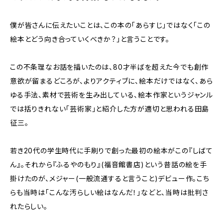
僕が皆さんに伝えたいことは、この本の「あらすじ」ではなく「この
絵本とどう向き合っていくべきか？」と言うことです。
この不条理なお話を描いたのは、80才半ばを超えた今でも創作
意欲が留まるどころが、よりアクティブに、絵本だけではなく、あら
ゆる手法、素材で芸術を生み出している、絵本作家というジャンル
では括りきれない「芸術家」と紹介した方が適切と思われる田島
征三。
若き20代の学生時代に手刷りで創った最初の絵本がこの『しばて
ん』。それから『ふるやのもり』(福音館書店)という昔話の絵を手
掛けたのが、メジャー(一般流通すると言うこと)デビュー作。こち
らも当時は「こんな汚らしい絵はなんだ！」などと、当時は批判さ
れたらしい。