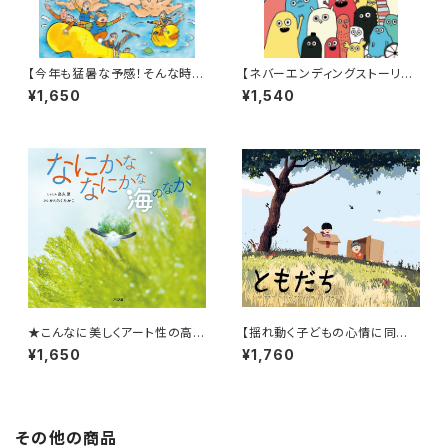
【今年も猛暑な予感！そんな時に
【ネバーエンディングストーリー
はこんなアドベンチャー絵本は
のような永遠に続く！】『だれだっ
¥1,650
¥1,540
いかが？】『おうちプールだ! あ
て』
かちゃんレスキュー』
★こんなに美しくアート性の高い
【揺れ動く子どもの心情に同
海の写真絵本は見たことない！
感！】『ともだち』
¥1,650
¥1,760
★『なにかななにかな 海のな
か』
その他の商品