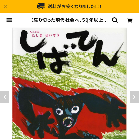
送料がお安くなりました！！！
【腐り切った現代社会へ、50年以上前
からの贈り物！】『しばてん』 | メルヘン
ハウス