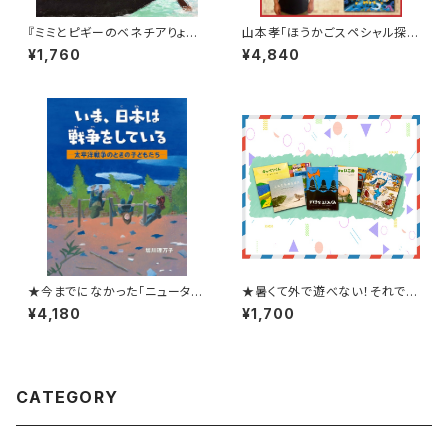
『ミミとピギーのベネチアりょこ
山本孝「ほうかごスペシャル探検
う』
隊」3冊SET
¥1,760
¥4,840
★今までになかった「ニュータイ
★暑くて外で遊べない！それでは
プ」の戦争の絵本★『いま、日本
おうちで絵本タイム！★【8月スタ
¥4,180
¥1,700
は戦争をしている ―太平洋戦争
ート！】4〜5才ブッククラブ(絵本
のときの子どもたち―』
の定期購読セット)
CATEGORY