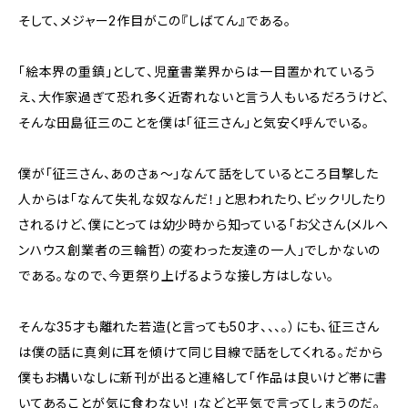
そして、メジャー2作目がこの『しばてん』である。
「絵本界の重鎮」として、児童書業界からは一目置かれているう
え、大作家過ぎて恐れ多く近寄れないと言う人もいるだろうけど、
そんな田島征三のことを僕は「征三さん」と気安く呼んでいる。
僕が「征三さん、あのさぁ〜」なんて話をしているところ目撃した
人からは「なんて失礼な奴なんだ！」と思われたり、ビックリしたり
されるけど、僕にとっては幼少時から知っている「お父さん(メルヘ
ンハウス創業者の三輪哲）の変わった友達の一人」でしかないの
である。なので、今更祭り上げるような接し方はしない。
そんな35才も離れた若造(と言っても50才、、、。）にも、征三さん
は僕の話に真剣に耳を傾けて同じ目線で話をしてくれる。だから
僕もお構いなしに新刊が出ると連絡して「作品は良いけど帯に書
いてあることが気に食わない！」などと平気で言ってしまうのだ。