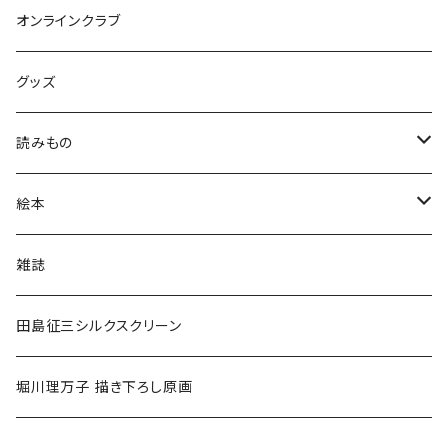
オンラインクラブ
グッズ
読みもの
小学低学年〜
絵本
小学中学年〜
0〜2歳〜
雑誌
小学高学年〜
3〜5歳〜
田島征三シルクスクリーン
中高生〜
小学低学年〜
堀川理万子 描き下ろし原画
大人
小学中学年〜