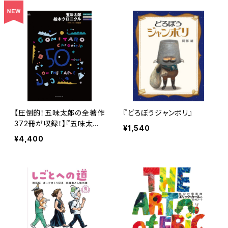
【圧倒的！五味太郎の全著作
『どろぼうジャンボリ』
372冊が収録！】『五味太郎
¥1,540
絵本クロニクル〜1973-20
¥4,400
25完全版〜』