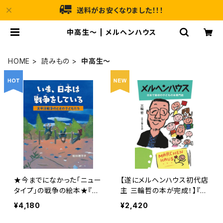
送料がお安くなりました！！！
中高生〜 | メルヘンハウス
HOME
読みもの
中高生〜
★今までになかった「ニュー
【遂にメルヘンハウス初代店
タイプ」の戦争の絵本★『い
主 三輪哲の本が完成！】『メ
ま、日本は戦争をしている
ルヘンハウス 日本で最初の
¥4,180
¥2,420
―太平洋戦争のときの子ど
子どもの本専門店』
もたち―』