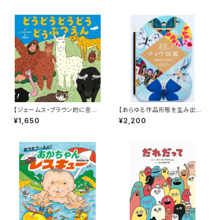
【ジェームス・ブラウン的に言え
【あらゆる作品形態を生み出すt
ば「ゲロッパ！」的な絵本！】『どう
upera tuperaの中でも丈太郎
¥1,650
¥2,200
どうどうどう どうぶつえん』
的に好きなジャンル！】『超チョウ
図鑑』