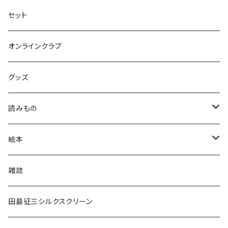
セット
オンラインクラブ
グッズ
読みもの
小学低学年〜
絵本
小学中学年〜
0〜2歳〜
雑誌
小学高学年〜
3〜5歳〜
田島征三シルクスクリーン