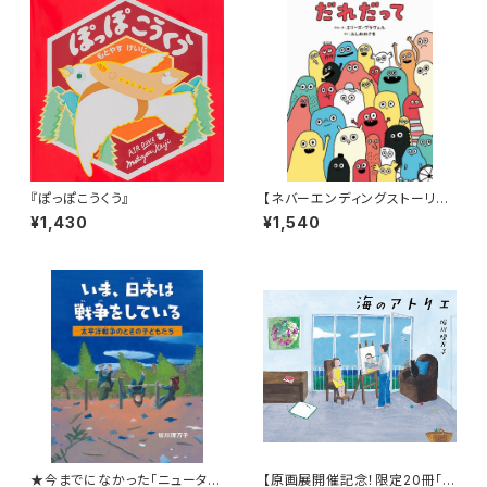
『ぽっぽこうくう』
【ネバーエンディングストーリー
のような永遠に続く！】『だれだっ
¥1,430
¥1,540
て』
★今までになかった「ニュータイ
【原画展開催記念！限定20冊「希