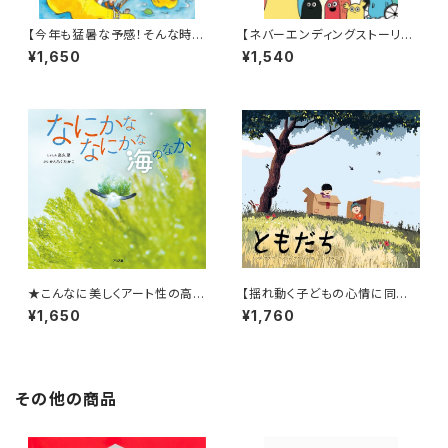
【今年も猛暑な予感！そんな時に
【ネバーエンディングストーリー
はこんなアドベンチャー絵本は
のような永遠に続く！】『だれだっ
¥1,650
¥1,540
いかが？】『おうちプールだ! あ
て』
かちゃんレスキュー』
★こんなに美しくアート性の高い
【揺れ動く子どもの心情に同
海の写真絵本は見たことない！
感！】『ともだち』
¥1,650
¥1,760
★『なにかななにかな 海のな
か』
その他の商品