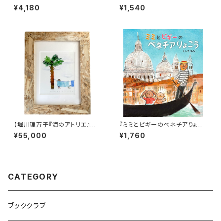
プ」の戦争の絵本★『いま、日本
望の宛名入りサイン本」】『海の
¥4,180
¥1,540
は戦争をしている ―太平洋戦争
アトリエ』
のときの子どもたち―』
【堀川理万子『海のアトリエ』原
『ミミとピギーのベネチアりょこ
画展記念】描き下ろし原画「せん
う』
¥55,000
¥1,760
たくものはここにほす」
CATEGORY
ブッククラブ