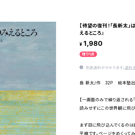
【待望の復刊！「長新太」
えるところ』
1,980
¥
残り1点
別途送料がかかります。
送料
長 新太/作 32P 絵本塾
【一画面のみで繰り返される「
読みせずにこの世界観に飛び
まず目に飛び込んでくるの
平線です。ページをめくってみ