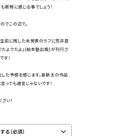
ても新鮮に感じる事でしょう！
のでこの辺で。
太が生前に残した未発表のラフに荒井良
でたよでたよ』(絵本塾出版)が刊行さ
です！
した予感を感じます。長新太の作品
言っても過言じゃないです！
ださい！
する（必須）