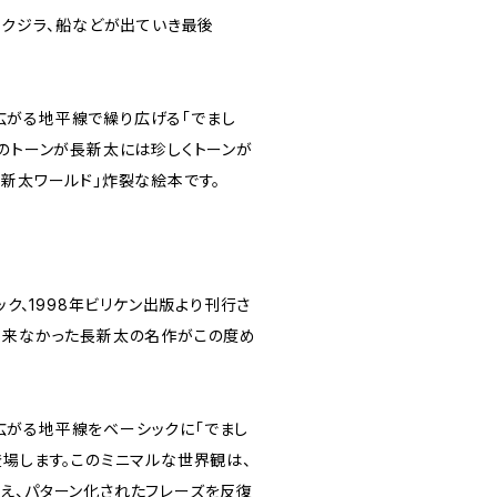
、クジラ、船などが出ていき最後
広がる地平線で繰り広げる「でまし
色のトーンが長新太には珍しくトーンが
長新太ワールド」炸裂な絵本です。
ック、1998年ビリケン出版より刊行さ
出来なかった長新太の名作がこの度め
がる地平線をベーシックに「でまし
登場します。このミニマルな世界観は、
え、パターン化されたフレーズを反復