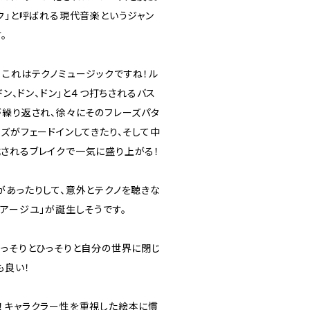
ク」と呼ばれる現代音楽というジャン
。
、これはテクノミュージックですね！ル
ドン、ドン、ドン」と４つ打ちされるバス
が繰り返され、徐々にそのフレーズパタ
ズがフェードインしてきたり、そして中
されるブレイクで一気に盛り上がる！
があったりして、意外とテクノを聴きな
アージユ」が誕生しそうです。
こっそりとひっそりと自分の世界に閉じ
も良い！
！キャラクラー性を重視した絵本に慣