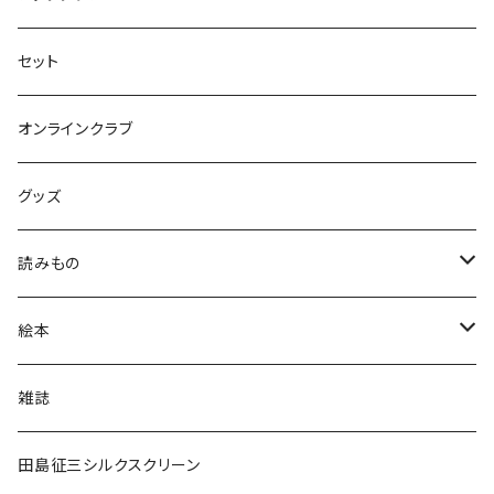
セット
オンラインクラブ
グッズ
読みもの
小学低学年〜
絵本
小学中学年〜
0〜2歳〜
雑誌
小学高学年〜
3〜5歳〜
田島征三シルクスクリーン