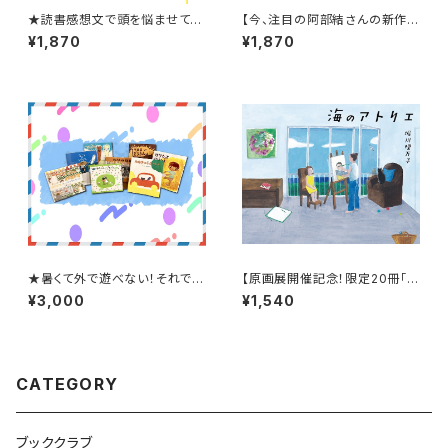
★読書感想文で頭を悩ませてい
【今、注目の阿部結さんの新作】
る小学低学年へ★【半世紀以上
『コット、はじめてのドライブ』
¥1,870
¥1,870
前に書かれた幼年童話が復
刊！】『こぶたのブウタ』
★暑くて外で遊べない！それでは
【原画展開催記念！限定20冊「希
おうちで絵本タイム！★【8月スタ
望の宛名入りサイン本」】『海の
¥3,000
¥1,540
ート！】2〜3才ブッククラブ(絵本
アトリエ』
の定期購読セット)
CATEGORY
ブッククラブ