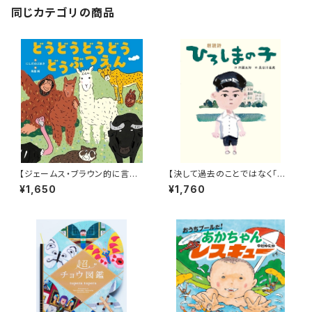
同じカテゴリの商品
【ジェームス・ブラウン的に言え
【決して過去のことではなく「こ
ば「ゲロッパ！」的な絵本！】『どう
れから」に繋げるために】『朗読
¥1,650
¥1,760
どうどうどう どうぶつえん』
詩 ひろしまの子』