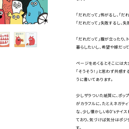
「だれだって」怖がるし、「だ
「だれだって」失敗するし、失
「だれだって」腹が立ったり、
暮らしたいし、希望や嫁だって
ページをめくるとそこには大き
「そうそう！」と思わず共感
うに書いてあります。
少しザラついた紙質に、ポッ
がカラフルに、たとえネガテ
な、少し懐かしい80’sテイ
ており、気づけば気分はポジ
す。