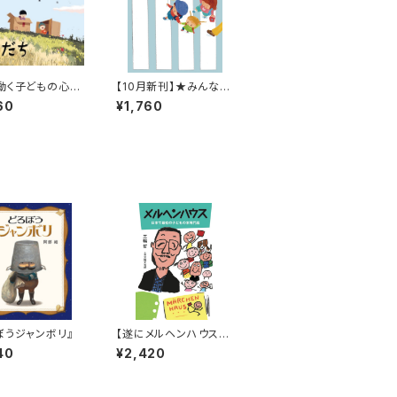
動く子どもの心情
【10月新刊】★みんなの
！】『ともだち』
安全のためにありがと
60
¥1,760
う！★『ならんでみせま
す!』
ぼうジャンボリ』
【遂にメルヘンハウス初
代店主 三輪哲の本が完
40
¥2,420
成！】『メルヘンハウス
日本で最初の子どもの
本専門店』