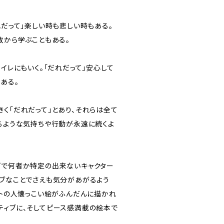
れだって」楽しい時も悲しい時もある。
敗から学ぶこともある。
トイレにもいく。「だれだって」安心して
ある。
く「だれだって」とあり、それらは全て
するような気持ちや行動が永遠に続くよ
プで何者か特定の出来ないキャクター
ィブなことでさえも気分があがるよう
ストの人懐っこい絵がふんだんに描かれ
ティブに、そしてピース感満載の絵本で