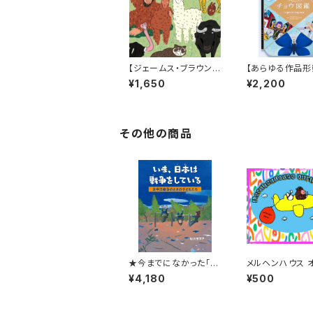
【ジェームス・ブラウン的
【あらゆる作品形
に言えば「ゲロッパ！」的
み出すtupera tu
¥1,650
¥2,200
な絵本！】『どうどうどう
の中でも丈太郎
どう どうぶつえん』
きなジャンル！】『
ウ図鑑』
その他の商品
★今までになかった「ニ
メルヘンハウス 
ュータイプ」の戦争の絵
インクラブ
¥4,180
¥500
本★『いま、日本は戦争
をしている ―太平洋戦
争のときの子どもたち