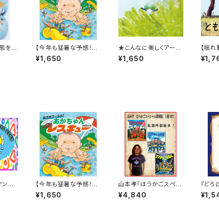
態を生
【今年も猛暑な予感！そ
★こんなに美しくアート
【揺れ
pera
んな時にはこんなアド
性の高い海の写真絵本
に同感
¥1,650
¥1,650
¥1,7
的に好
ベンチャー絵本はいか
は見たことない！★『な
超チョ
が？】『おうちプールだ!
にかななにかな 海のな
あかちゃんレスキュー』
か』
オンラ
【今年も猛暑な予感！そ
山本孝「ほうかごスペシ
『どろ
んな時にはこんなアド
ャル探検隊」3冊SET
¥1,650
¥4,840
¥1,5
ベンチャー絵本はいか
が？】『おうちプールだ!
あかちゃんレスキュー』