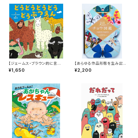
【ジェームス・ブラウン的に言え
【あらゆる作品形態を生み出すt
ば「ゲロッパ！」的な絵本！】『どう
upera tuperaの中でも丈太郎
¥1,650
¥2,200
どうどうどう どうぶつえん』
的に好きなジャンル！】『超チョウ
図鑑』