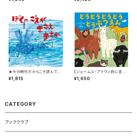
★今の時代だからこそ読んで欲
【ジェームス・ブラウン的に言え
しい★【現在、原画展開催中！】
ば「ゲロッパ！」的な絵本！】『どう
¥1,815
¥1,650
『ぼくのこえがきこえますか』
どうどうどう どうぶつえん』
CATEGORY
ブッククラブ