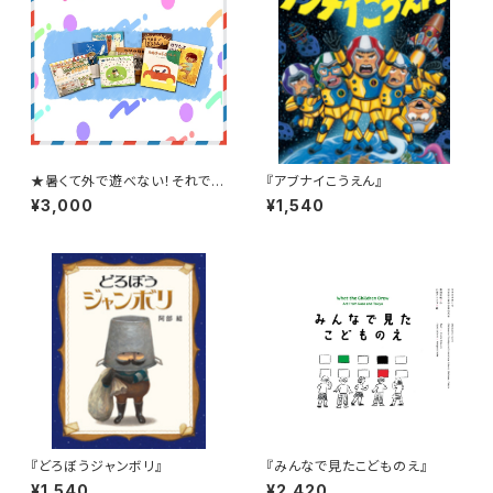
★暑くて外で遊べない！それでは
『アブナイこうえん』
おうちで絵本タイム！★【8月スタ
¥3,000
¥1,540
ート！】2〜3才ブッククラブ(絵本
の定期購読セット)
『どろぼうジャンボリ』
『みんなで見たこどものえ』
¥1,540
¥2,420