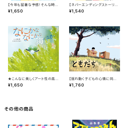
【今年も猛暑な予感！そんな時に
【ネバーエンディングストーリー
はこんなアドベンチャー絵本は
のような永遠に続く！】『だれだっ
¥1,650
¥1,540
いかが？】『おうちプールだ! あ
て』
かちゃんレスキュー』
★こんなに美しくアート性の高い
【揺れ動く子どもの心情に同
海の写真絵本は見たことない！
感！】『ともだち』
¥1,650
¥1,760
★『なにかななにかな 海のな
か』
その他の商品