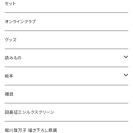
セット
オンラインクラブ
グッズ
読みもの
小学低学年〜
絵本
小学中学年〜
0〜2歳〜
雑誌
小学高学年〜
3〜5歳〜
田島征三シルクスクリーン
中高生〜
小学低学年〜
堀川理万子 描き下ろし原画