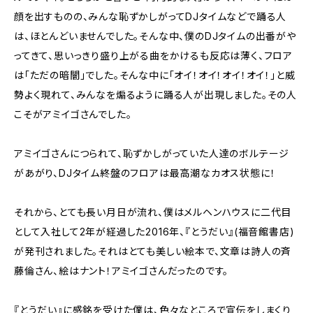
顔を出すものの、みんな恥ずかしがってDJタイムなどで踊る人
は、ほとんどいませんでした。そんな中、僕のDJタイムの出番がや
ってきて、思いっきり盛り上がる曲をかけるも反応は薄く、フロア
は「ただの暗闇」でした。そんな中に「オイ！オイ！オイ！オイ！」と威
勢よく現れて、みんなを煽るように踊る人が出現しました。その人
こそがアミイゴさんでした。
アミイゴさんにつられて、恥ずかしがっていた人達のボルテージ
があがり、DJタイム終盤のフロアは最高潮なカオス状態に！
それから、とても長い月日が流れ、僕はメルヘンハウスに二代目
として入社して2年が経過した2016年、『とうだい』(福音館書店)
が発刊されました。それはとても美しい絵本で、文章は詩人の斉
藤倫さん、絵はナント！アミイゴさんだったのです。
『とうだい』に感銘を受けた僕は、色々なところで宣伝をしまくり