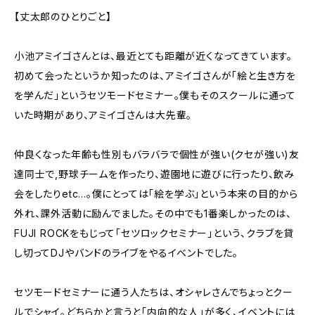
【丈太郎のひとりごと】
小池アミイゴさんとは、最近とても距離が近くなってきています。
初めて会ったというか知ったのは、アミイゴさんが「絵と生き方を
を学んだ」というセツモードセミナー。僕もそのスクールに通って
いた時期があり、アミイゴさんは大先輩。
仲良くなった年齢も性別もバラバラで個性が強い(クセが強い)友
達同士で,野球チームを作ったり、遊園地に遊びに行ったり、飲み
会をしたりetc...。僕にとっては「絵を学ぶ」という本来の目的から
外れ、課外活動に励んでました。その中でも1番楽しかったのは、
FUJI ROCKをもじって「セツロックセミナー」という、クラブを貸
し切ってDJやバンドのライブをやるイベントでした。
セツモードセミナーに通う人たちは、オシャレさんでちょっとクー
ルでシャイ。どちらかと言うと「内向的な人」が多く、イベントには