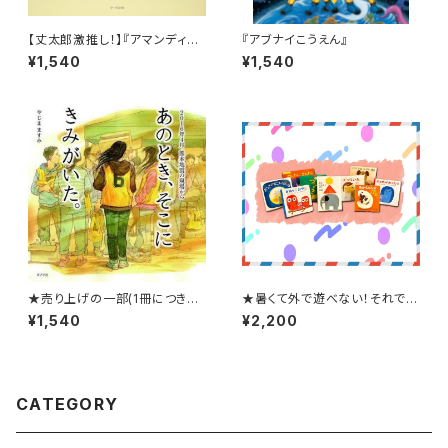
【丈太郎激推し！】『アマンディー
『アブナイこうえん』
ナ』
¥1,540
¥1,540
★売り上げの一部(1冊につき数
★暑くて外で遊べない！それでは
百円程度)を募金します！★【出
おうちで絵本タイム！★【8月スタ
¥1,540
¥2,200
版社にある全在庫10冊をメルヘ
ート！】赤ちゃんブッククラブ(絵
ンハウスが買切り、他の書店で
本の定期購読セット)
は入手できない絵本】『あのと
き、そこに きみがいた。』
CATEGORY