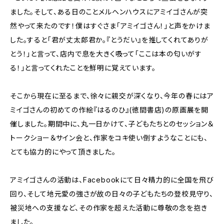
ました。そして、ある日のことメルヘンハウスにアミイゴさんが突
然やって来たのです！僕はすぐさま「アミイゴさん！」と声をかけま
した。すると「君が丈太郎君か。『とうだい』を推してくれてありが
とう！」と言って、店内で息を大きく吸って「ここは本の匂いがす
る！」と言ってくれたことを鮮明に覚えています。
そこから現在に至るまで、徐々に親交が深くなり、今年の春にはア
ミイゴさんの初めての作絵『はるのひ』(徳間書店)の原画展を開
催しました。期間中に、丸一日かけて、子どもたちとのセッション＆
トークショー＆サイン会と、作家をコキ使い倒すようなことにも、
とても協力的にやって頂きました。
アミイゴさんの活動は、Facebookにて日々精力的に全国を飛び
回り、そして地元愛の強さが故の日々の子どもたちの登校見守り、
被災地への支援など、その作家を超えた活動に尊敬の念を抱き
ました。