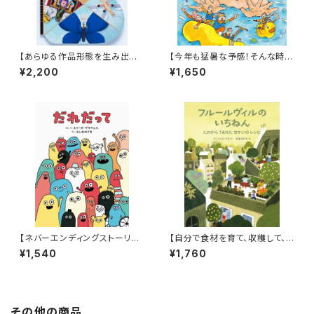
【あらゆる作品形態を生み出すt
【今年も猛暑な予感！そんな時に
upera tuperaの中でも丈太郎
はこんなアドベンチャー絵本は
¥2,200
¥1,650
的に好きなジャンル！】『超チョウ
いかが？】『おうちプールだ! あ
図鑑』
かちゃんレスキュー』
【ネバーエンディングストーリー
【自分で食材を育て、収穫して、
のような永遠に続く！】『だれだっ
調理する喜び！】『フルールヴィル
¥1,540
¥1,760
て』
のいちねん にわからうまれた せ
かいのレシピ』
その他の商品