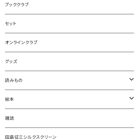
ブッククラブ
セット
オンラインクラブ
グッズ
読みもの
小学低学年〜
絵本
小学中学年〜
0〜2歳〜
雑誌
小学高学年〜
3〜5歳〜
田島征三シルクスクリーン