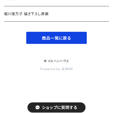
中高生〜
小学低学年〜
堀川理万子 描き下ろし原画
大人
小学中学年〜
商品一覧に戻る
小学高学年〜
大人
© メルヘンハウス
Powered by
ショップに質問する