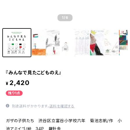
1
/6
『みんなで見たこどものえ』
2,420
¥
残り1点
別途送料がかかります。
送料を確認する
ガザの子供たち 渋谷区立富谷小学校六年 菊池志帆/作 小
池アミイゴ/絵 34P 羅針舎