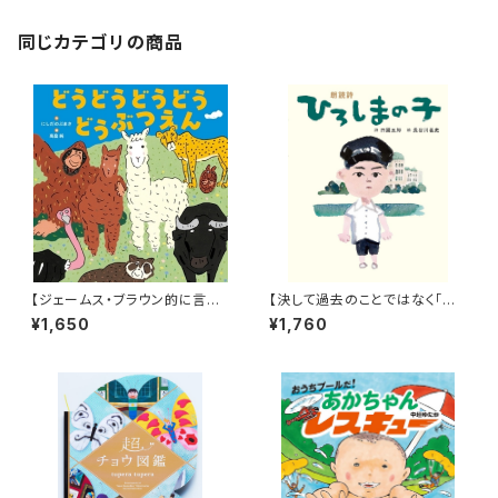
同じカテゴリの商品
【ジェームス・ブラウン的に言え
【決して過去のことではなく「こ
ば「ゲロッパ！」的な絵本！】『どう
れから」に繋げるために】『朗読
¥1,650
¥1,760
どうどうどう どうぶつえん』
詩 ひろしまの子』