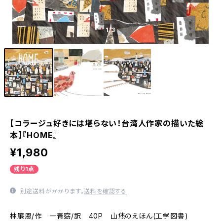
1
/3
【コラージュ好きには堪らない！台湾人作家の描いた絵
本】『HOME』
¥1,980
残り1点
別途送料がかかります。
送料を確認する
林廉恩/作 一青窈/訳 40P 山烋のえほん(工学図書)