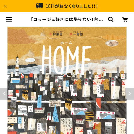
送料がお安くなりました！！！
【コラージュ好きには堪らない！台湾
人作家の描いた絵本】『HOME』 | メ
ルヘンハウス