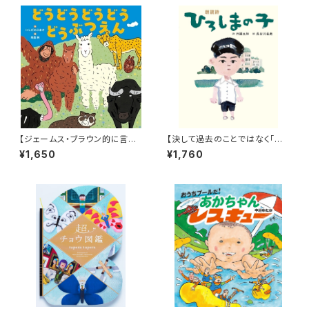
【ジェームス・ブラウン的に言え
【決して過去のことではなく「こ
ば「ゲロッパ！」的な絵本！】『どう
れから」に繋げるために】『朗読
¥1,650
¥1,760
どうどうどう どうぶつえん』
詩 ひろしまの子』