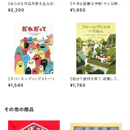
【あらゆる作品形態を生み出すt
【今年も猛暑な予感！そんな時に
upera tuperaの中でも丈太郎
はこんなアドベンチャー絵本は
¥2,200
¥1,650
的に好きなジャンル！】『超チョウ
いかが？】『おうちプールだ! あ
図鑑』
かちゃんレスキュー』
【ネバーエンディングストーリー
【自分で食材を育て、収穫して、
のような永遠に続く！】『だれだっ
調理する喜び！】『フルールヴィル
¥1,540
¥1,760
て』
のいちねん にわからうまれた せ
かいのレシピ』
その他の商品