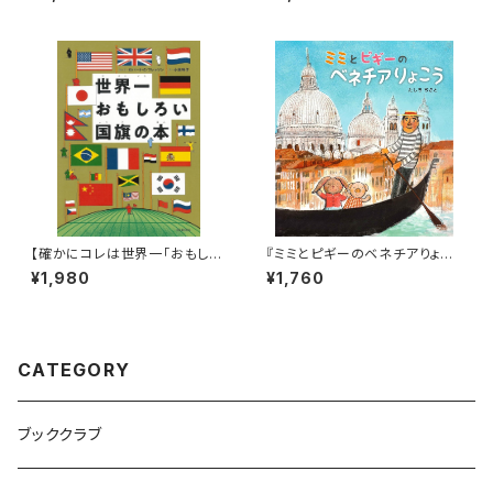
ねたもようがうごきだす！！レイヤ
ート！】2〜3才ブッククラブ(絵本
ーズアクト ぺぱぷんたすBOO
の定期購読セット)
K』
【確かにコレは世界一「おもしろ
『ミミとピギーのベネチアりょこ
い」＆「分かりやすい」＆「オシャ
う』
¥1,980
¥1,760
レ」かも！】『世界一おもしろい国
旗の本』
CATEGORY
ブッククラブ