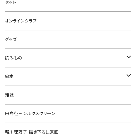
セット
オンラインクラブ
グッズ
読みもの
小学低学年〜
絵本
小学中学年〜
0〜2歳〜
雑誌
小学高学年〜
3〜5歳〜
田島征三シルクスクリーン
中高生〜
小学低学年〜
堀川理万子 描き下ろし原画