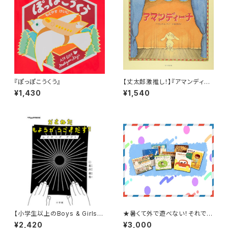
『ぽっぽこうくう』
【丈太郎激推し！】『アマンディー
ナ』
¥1,430
¥1,540
【小学生以上のBoys & Girlsへ
★暑くて外で遊べない！それでは
のギフトはコレで決まり！】『かさ
おうちで絵本タイム！★【8月スタ
¥2,420
¥3,000