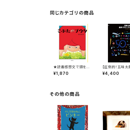
同じカテゴリの商品
★読書感想文で頭を悩
【圧倒的！五味太
ませている小学低学年
著作372冊が収録
¥1,870
¥4,400
へ★【半世紀以上前に
『五味太郎 絵本
書かれた幼年童話が復
クル〜1973-20
刊！】『こぶたのブウタ』
全版〜』
その他の商品