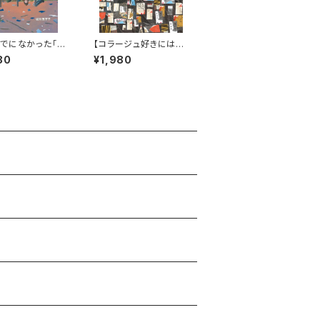
でになかった「ニ
【コラージュ好きには堪
イプ」の戦争の絵
らない！台湾人作家の描
80
¥1,980
いま、日本は戦争
いた絵本】『HOME』
いる ―太平洋戦
きの子どもたち