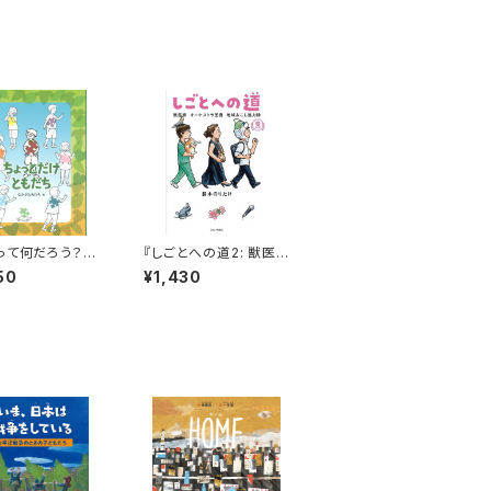
って何だろう？小
『しごとへの道2: 獣医
読んで欲しい本】
師 オーケストラ団員 地
50
¥1,430
っとだけ ともだ
域おこし協力隊』