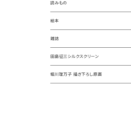
読みもの
小学低学年〜
絵本
小学中学年〜
0〜2歳〜
雑誌
小学高学年〜
3〜5歳〜
田島征三シルクスクリーン
中高生〜
小学低学年〜
堀川理万子 描き下ろし原画
大人
小学中学年〜
小学高学年〜
大人