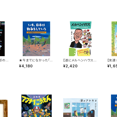
郎の全
★今までになかった「ニ
【遂にメルヘンハウス初
【友達
！】
ュータイプ」の戦争の絵
代店主 三輪哲の本が完
学生に
¥4,180
¥2,420
¥1,6
クロニ
本★『いま、日本は戦争
成！】『メルヘンハウス
『ちょ
25完
をしている ―太平洋戦
日本で最初の子どもの
ち』
争のときの子どもたち
本専門店』
―』