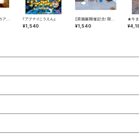
のアト
『アブナイこうえん』
【原画展開催記念！限定
★今ま
】描き
20冊「希望の宛名入り
ュータ
¥1,540
¥1,540
¥4,1
れては
サイン本」】『海のアトリ
本★『
をかけま
エ』
をして
争のと
―』