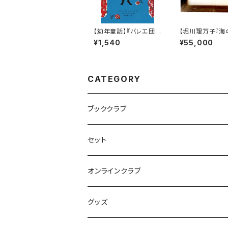
【幼年童話】『バレエ団
【堀川理万子『海
のねこ ピンキー』
リエ』原画展記念
¥1,540
¥55,000
下ろし原画「うま
じめてレコード
した」
CATEGORY
ブッククラブ
セット
オンラインクラブ
グッズ