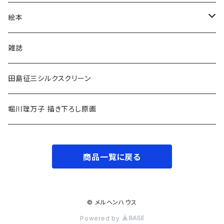
小学低学年〜
絵本
小学中学年〜
0〜2歳〜
雑誌
小学高学年〜
3〜5歳〜
田島征三シルクスクリーン
中高生〜
小学低学年〜
堀川理万子 描き下ろし原画
大人
小学中学年〜
商品一覧に戻る
小学高学年〜
大人
© メルヘンハウス
Powered by