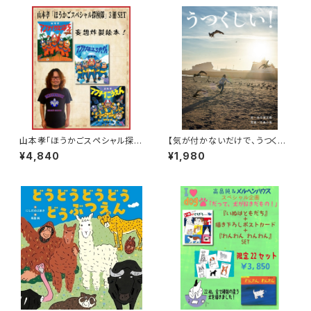
山本孝「ほうかごスペシャル探検
【気が付かないだけで、うつくし
隊」3冊SET
いものは僕らの周りにたくさん
¥4,840
¥1,980
ある！】『うつくしい！』