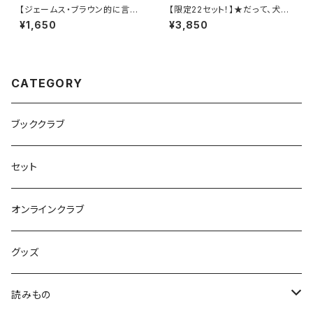
【ジェームス・ブラウン的に言え
【限定22セット！】★だって、犬が
ば「ゲロッパ！」的な絵本！】『どう
好きだもの！★『いぬはともだ
¥1,650
¥3,850
どうどうどう どうぶつえん』
ち』＋描き下ろし「犬」ポストカー
ド＋『わんわん わんわん』3点SE
T
CATEGORY
ブッククラブ
セット
オンラインクラブ
グッズ
読みもの