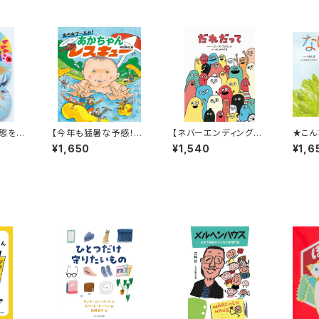
態を生
【今年も猛暑な予感！そ
【ネバーエンディングス
★こん
pera
んな時にはこんなアド
トーリーのような永遠に
性の
¥1,650
¥1,540
¥1,6
的に好
ベンチャー絵本はいか
続く！】『だれだって』
は見た
超チョ
が？】『おうちプールだ!
にかな
あかちゃんレスキュー』
か』