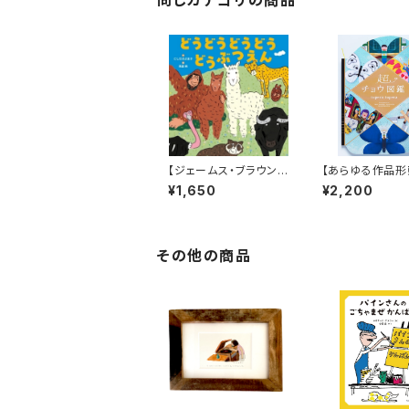
【ジェームス・ブラウン的
【あらゆる作品形
に言えば「ゲロッパ！」的
み出すtupera tu
¥1,650
¥2,200
な絵本！】『どうどうどう
の中でも丈太郎
どう どうぶつえん』
きなジャンル！】『
ウ図鑑』
その他の商品