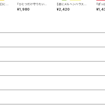
り口に
『ひとつだけ守りたいも
【遂にメルヘンハウス初
『ぽっ
さんの
の』
代店主 三輪哲の本が完
¥1,980
¥2,420
¥1,4
ばん』
成！】『メルヘンハウス
日本で最初の子どもの
本専門店』