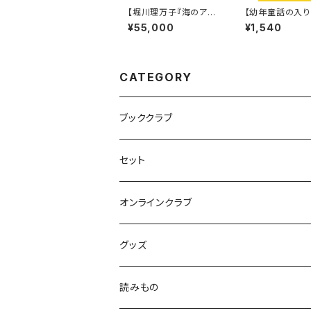
【堀川理万子『海のアト
【幼年童話の入
リエ』原画展記念】描き
最適！】『パイン
¥55,000
¥1,540
下ろし原画「うまれては
ごちゃまぜ かん
じめてレコードをかけま
した」
CATEGORY
ブッククラブ
セット
オンラインクラブ
グッズ
読みもの