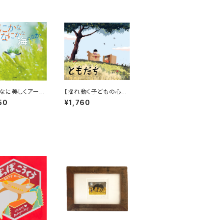
なに美しくアート
【揺れ動く子どもの心情
高い海の写真絵本
に同感！】『ともだち』
50
¥1,760
ことない！★『な
なにかな 海のな