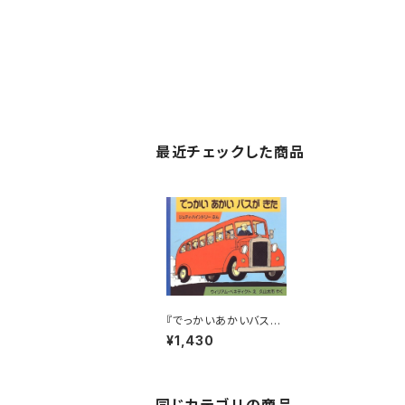
最近チェックした商品
『でっかいあかいバスが
きた』
¥1,430
同じカテゴリの商品