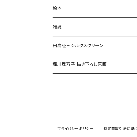
小学低学年〜
絵本
小学中学年〜
0〜2歳〜
雑誌
小学高学年〜
3〜5歳〜
田島征三シルクスクリーン
中高生〜
小学低学年〜
堀川理万子 描き下ろし原画
大人
小学中学年〜
小学高学年〜
大人
プライバシーポリシー
特定商取引法に基