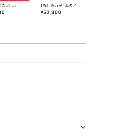
ぽこうくう』
【堀川理万子『海のアト
リエ』原画展記念】描き
30
¥52,800
下ろし原画「こどものと
き、うまをかってたんだ
って」