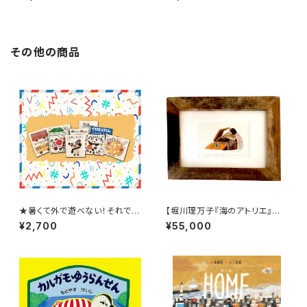
★『なにかななにかな 海のな
か』
その他の商品
★暑くて外で遊べない！それでは
【堀川理万子『海のアトリエ』原
おうちで絵本タイム！★【8月スタ
画展記念】描き下ろし原画「うま
¥2,700
¥55,000
ート！】1〜2才ブッククラブ(絵本
れてはじめてレコードをかけま
の定期購読セット)
した」