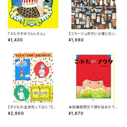
『カルガモゆうらんせん』
【コラージュ好きには堪らない！
台湾人作家の描いた絵本】『HO
¥1,430
¥1,980
ME』
【子どもの主体性ってなに？】
★読書感想文で頭を悩ませてい
「子どもの主体性を育む絵本」S
る小学低学年へ★【半世紀以上
¥2,860
¥1,870
ET
前に書かれた幼年童話が復
刊！】『こぶたのブウタ』