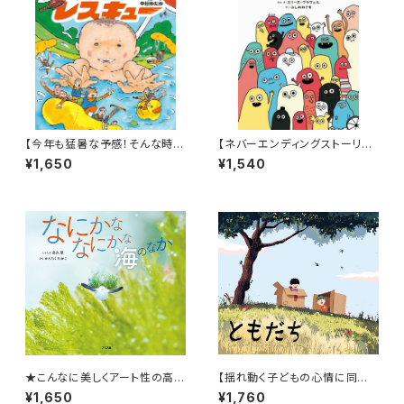
【今年も猛暑な予感！そんな時に
【ネバーエンディングストーリー
はこんなアドベンチャー絵本は
のような永遠に続く！】『だれだっ
¥1,650
¥1,540
いかが？】『おうちプールだ! あ
て』
かちゃんレスキュー』
★こんなに美しくアート性の高い
【揺れ動く子どもの心情に同
海の写真絵本は見たことない！
感！】『ともだち』
¥1,650
¥1,760