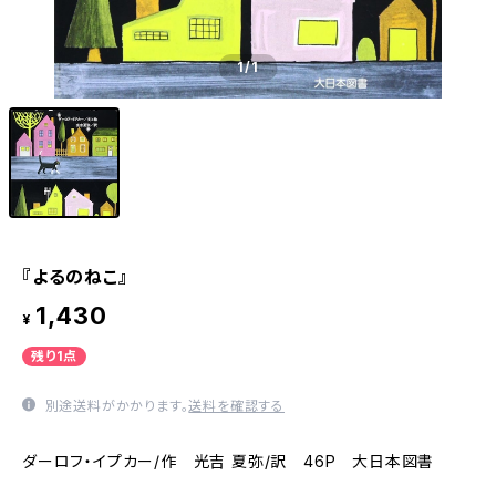
1
/1
『よるのねこ』
1,430
¥
残り1点
別途送料がかかります。
送料を確認する
ダーロフ・イプカー/作 光吉 夏弥/訳 46P 大日本図書