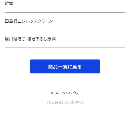
小学中学年〜
0〜2歳〜
雑誌
小学高学年〜
3〜5歳〜
田島征三シルクスクリーン
中高生〜
小学低学年〜
堀川理万子 描き下ろし原画
大人
小学中学年〜
商品一覧に戻る
小学高学年〜
大人
© メルヘンハウス
Powered by