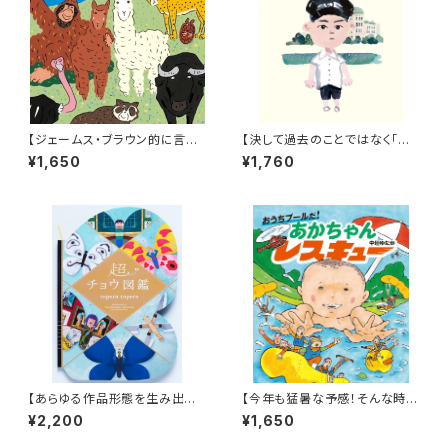
【ジェームス・ブラウン的に言え
【決して過去のことではなく「こ
ば「ゲロッパ！」的な絵本！】『どう
れから」に繋げるために】『朗読
¥1,650
¥1,760
どうどうどう どうぶつえん』
詩 ひろしまの子』
【あらゆる作品形態を生み出すt
【今年も猛暑な予感！そんな時に
upera tuperaの中でも丈太郎
はこんなアドベンチャー絵本は
¥2,200
¥1,650
的に好きなジャンル！】『超チョウ
いかが？】『おうちプールだ! あ
図鑑』
かちゃんレスキュー』