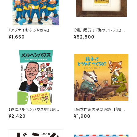
『アブナイおふろやさん』
【堀川理万子『海のアトリエ』原
画展記念】描き下ろし原画「こど
¥1,650
¥52,800
ものとき、うまをかってたんだっ
て」
【遂にメルヘンハウス初代店主
【絵本作家志望は必読！】『絵本
三輪哲の本が完成！】『メルヘン
ってどうやってつくるの?』
¥2,420
¥1,980
ハウス 日本で最初の子どもの本
専門店』