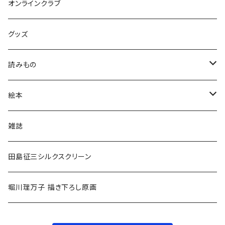
オンラインクラブ
グッズ
読みもの
小学低学年〜
絵本
小学中学年〜
0〜2歳〜
雑誌
小学高学年〜
3〜5歳〜
田島征三シルクスクリーン
中高生〜
小学低学年〜
堀川理万子 描き下ろし原画
大人
小学中学年〜