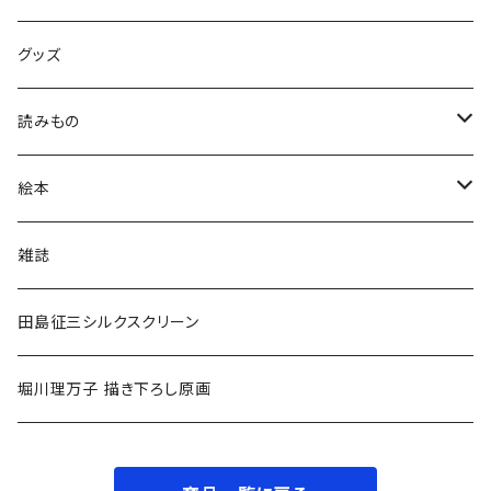
グッズ
読みもの
小学低学年〜
絵本
小学中学年〜
0〜2歳〜
雑誌
小学高学年〜
3〜5歳〜
田島征三シルクスクリーン
中高生〜
小学低学年〜
堀川理万子 描き下ろし原画
大人
小学中学年〜