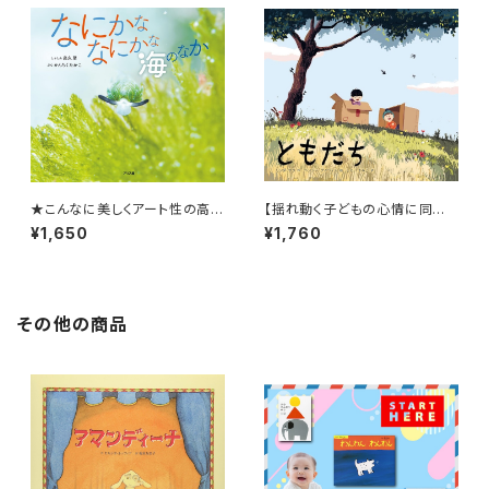
★こんなに美しくアート性の高い
【揺れ動く子どもの心情に同
海の写真絵本は見たことない！
感！】『ともだち』
¥1,650
¥1,760
★『なにかななにかな 海のな
か』
その他の商品