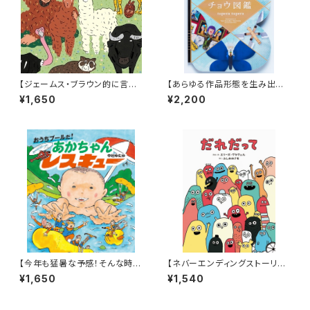
【ジェームス・ブラウン的に言え
【あらゆる作品形態を生み出すt
ば「ゲロッパ！」的な絵本！】『どう
upera tuperaの中でも丈太郎
¥1,650
¥2,200
どうどうどう どうぶつえん』
的に好きなジャンル！】『超チョウ
図鑑』
【今年も猛暑な予感！そんな時に
【ネバーエンディングストーリー
はこんなアドベンチャー絵本は
のような永遠に続く！】『だれだっ
¥1,650
¥1,540
いかが？】『おうちプールだ! あ
て』
かちゃんレスキュー』