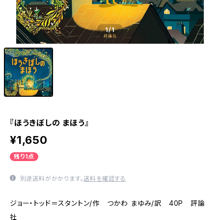
1
/1
『ほうきぼしの まほう』
¥1,650
残り1点
別途送料がかかります。
送料を確認する
ジョー・トッド＝スタントン/作 つかわ まゆみ/訳 40P 評論
社