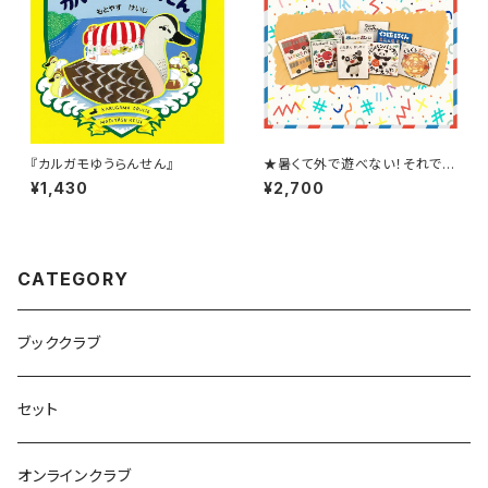
『カルガモゆうらんせん』
★暑くて外で遊べない！それでは
おうちで絵本タイム！★【8月スタ
¥1,430
¥2,700
ート！】1〜2才ブッククラブ(絵本
の定期購読セット)
CATEGORY
ブッククラブ
セット
オンラインクラブ