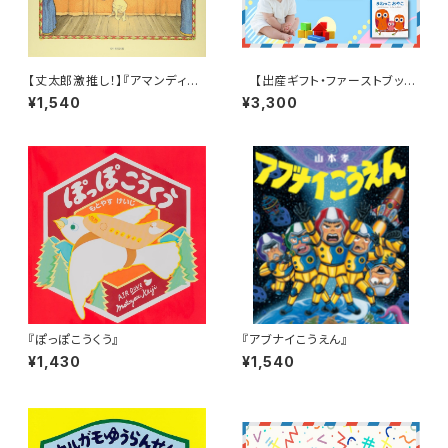
【丈太郎激推し！】『アマンディー
【出産ギフト・ファーストブック
ナ』
に最適！】はじめまして！赤ちゃん
¥1,540
¥3,300
絵本３点セット
『ぽっぽこうくう』
『アブナイこうえん』
¥1,430
¥1,540