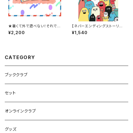
★暑くて外で遊べない！それでは
【ネバーエンディングストーリー
おうちで絵本タイム！★【8月スタ
のような永遠に続く！】『だれだっ
¥2,200
¥1,540
ート！】赤ちゃんブッククラブ(絵
て』
本の定期購読セット)
CATEGORY
ブッククラブ
セット
オンラインクラブ
グッズ