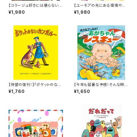
【コラージュ好きには堪らない！
【ユーモアの先にある環境や社
台湾人作家の描いた絵本】『HO
会に対する問題提議が見事！】
¥1,980
¥1,980
ME』
『みてごらん、こんなめちゃくちゃ
にして!』
【待望の復刊！】『ポケットのない
【今年も猛暑な予感！そんな時に
カンガルー』
はこんなアドベンチャー絵本は
¥1,760
¥1,650
いかが？】『おうちプールだ! あ
かちゃんレスキュー』