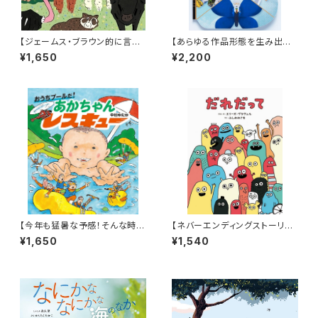
【ジェームス・ブラウン的に言え
【あらゆる作品形態を生み出すt
ば「ゲロッパ！」的な絵本！】『どう
upera tuperaの中でも丈太郎
¥1,650
¥2,200
どうどうどう どうぶつえん』
的に好きなジャンル！】『超チョウ
図鑑』
【今年も猛暑な予感！そんな時に
【ネバーエンディングストーリー
はこんなアドベンチャー絵本は
のような永遠に続く！】『だれだっ
¥1,650
¥1,540
いかが？】『おうちプールだ! あ
て』
かちゃんレスキュー』