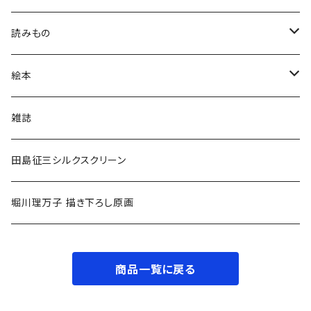
読みもの
小学低学年〜
絵本
小学中学年〜
0〜2歳〜
雑誌
小学高学年〜
3〜5歳〜
田島征三シルクスクリーン
中高生〜
小学低学年〜
堀川理万子 描き下ろし原画
大人
小学中学年〜
商品一覧に戻る
小学高学年〜