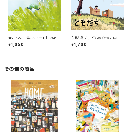
★こんなに美しくアート性の高い
【揺れ動く子どもの心情に同
海の写真絵本は見たことない！
感！】『ともだち』
¥1,650
¥1,760
★『なにかななにかな 海のな
か』
その他の商品