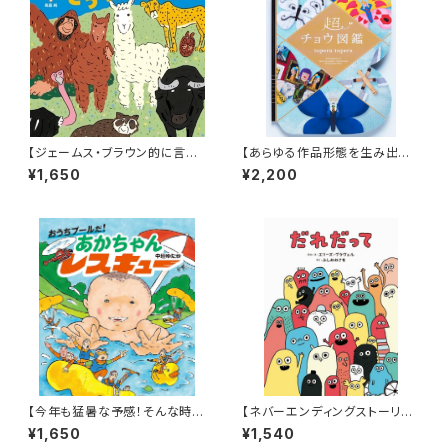
【ジェームス・ブラウン的に言え
【あらゆる作品形態を生み出すt
ば「ゲロッパ！」的な絵本！】『どう
upera tuperaの中でも丈太郎
¥1,650
¥2,200
どうどうどう どうぶつえん』
的に好きなジャンル！】『超チョウ
図鑑』
【今年も猛暑な予感！そんな時に
【ネバーエンディングストーリー
はこんなアドベンチャー絵本は
のような永遠に続く！】『だれだっ
¥1,650
¥1,540
いかが？】『おうちプールだ! あ
て』