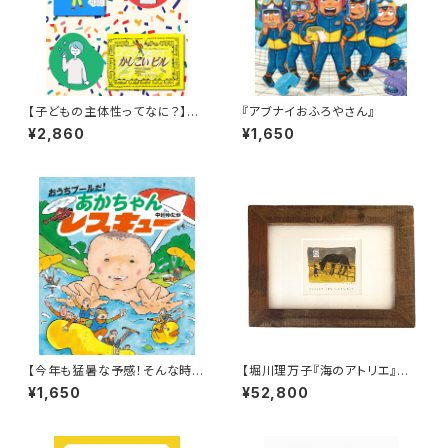
【子どもの主体性ってなに？】
『アブナイおふろやさん』
「子どもの主体性を育む絵本」S
¥2,860
¥1,650
ET
【今年も猛暑な予感！そんな時に
【堀川理万子『海のアトリエ』原
はこんなアドベンチャー絵本は
画展記念】描き下ろし原画「こど
¥1,650
¥52,800
いかが？】『おうちプールだ! あ
ものとき、うまをかってたんだっ
かちゃんレスキュー』
て」