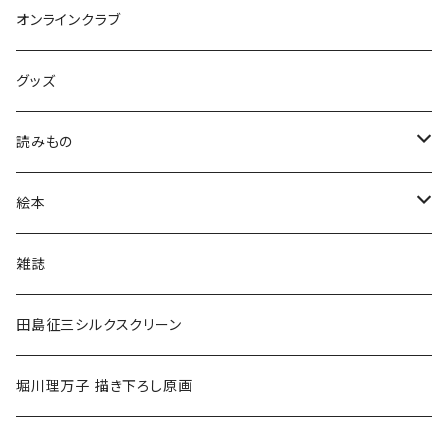
オンラインクラブ
グッズ
読みもの
小学低学年〜
絵本
小学中学年〜
0〜2歳〜
雑誌
小学高学年〜
3〜5歳〜
田島征三シルクスクリーン
中高生〜
小学低学年〜
堀川理万子 描き下ろし原画
大人
小学中学年〜