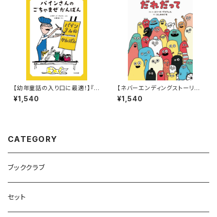
【幼年童話の入り口に最適！】『パ
【ネバーエンディングストーリー
インさんの ごちゃまぜ かんば
のような永遠に続く！】『だれだっ
¥1,540
¥1,540
ん』
て』
CATEGORY
ブッククラブ
セット