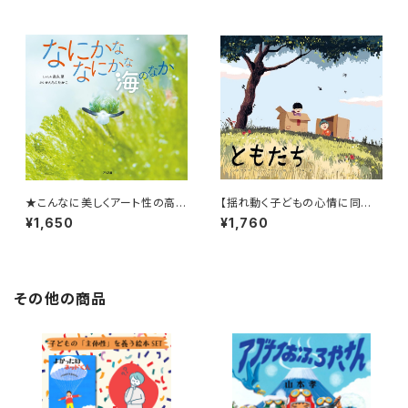
かちゃんレスキュー』
★こんなに美しくアート性の高い
【揺れ動く子どもの心情に同
海の写真絵本は見たことない！
感！】『ともだち』
¥1,650
¥1,760
★『なにかななにかな 海のな
か』
その他の商品