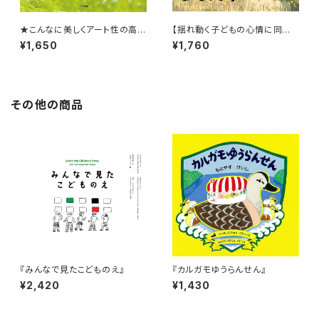
★こんなに美しくアート性の高い
【揺れ動く子どもの心情に同
海の写真絵本は見たことない！
感！】『ともだち』
¥1,650
¥1,760
★『なにかななにかな 海のな
か』
その他の商品
『みんなで見たこどものえ』
『カルガモゆうらんせん』
¥2,420
¥1,430