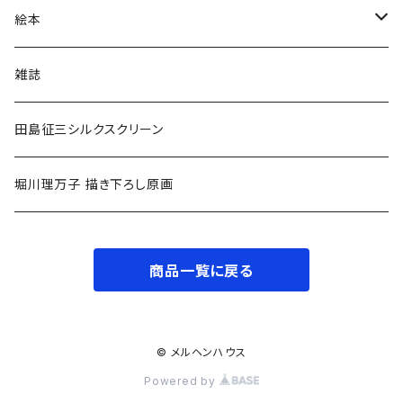
小学低学年〜
絵本
小学中学年〜
0〜2歳〜
雑誌
小学高学年〜
3〜5歳〜
田島征三シルクスクリーン
中高生〜
小学低学年〜
堀川理万子 描き下ろし原画
大人
小学中学年〜
商品一覧に戻る
小学高学年〜
大人
© メルヘンハウス
Powered by