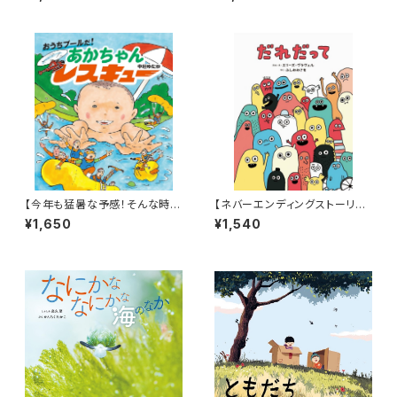
どうどうどう どうぶつえん』
的に好きなジャンル！】『超チョウ
図鑑』
【今年も猛暑な予感！そんな時に
【ネバーエンディングストーリー
はこんなアドベンチャー絵本は
のような永遠に続く！】『だれだっ
¥1,650
¥1,540
いかが？】『おうちプールだ! あ
て』
かちゃんレスキュー』