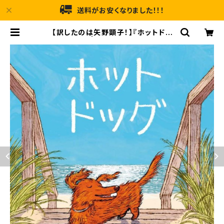
送料がお安くなりました！！！
【訳したのは矢野顕子！】『ホットドッ
グ』 | メルヘンハウス