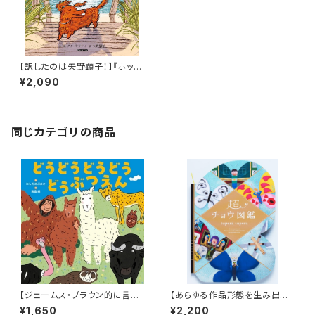
【訳したのは矢野顕子！】『ホット
ドッグ』
¥2,090
同じカテゴリの商品
【ジェームス・ブラウン的に言え
【あらゆる作品形態を生み出すt
ば「ゲロッパ！」的な絵本！】『どう
upera tuperaの中でも丈太郎
¥1,650
¥2,200