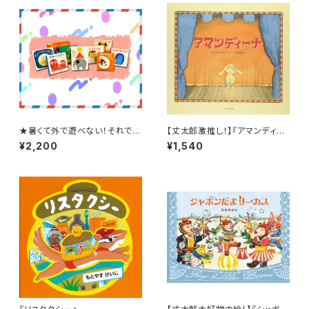
★暑くて外で遊べない！それでは
【丈太郎激推し！】『アマンディー
おうちで絵本タイム！★【8月スタ
ナ』
¥2,200
¥1,540
ート！】赤ちゃんブッククラブ(絵
本の定期購読セット)