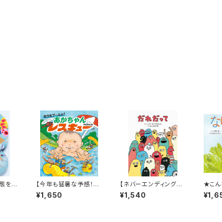
態を生
【今年も猛暑な予感！そ
【ネバーエンディングス
★こん
pera
んな時にはこんなアド
トーリーのような永遠に
性の
¥1,650
¥1,540
¥1,6
的に好
ベンチャー絵本はいか
続く！】『だれだって』
は見た
超チョ
が？】『おうちプールだ!
にかな
あかちゃんレスキュー』
か』