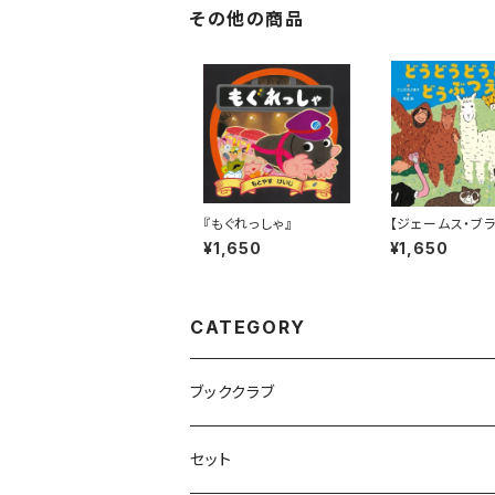
その他の商品
『もぐれっしゃ』
【ジェームス・ブ
に言えば「ゲロッ
¥1,650
¥1,650
な絵本！】『どうど
どう どうぶつえん
CATEGORY
ブッククラブ
セット