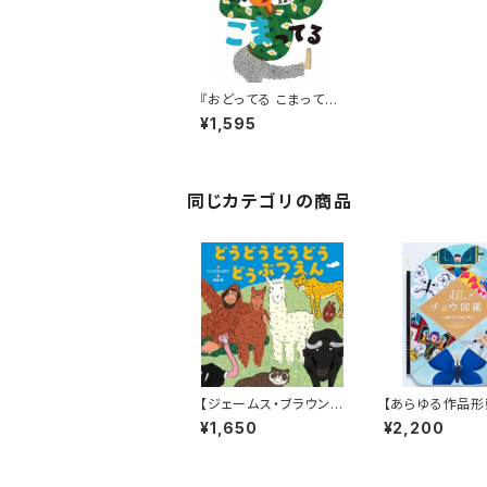
『おどってる こまって
る』
¥1,595
同じカテゴリの商品
【ジェームス・ブラウン的
【あらゆる作品形
に言えば「ゲロッパ！」的
み出すtupera tu
¥1,650
¥2,200
な絵本！】『どうどうどう
の中でも丈太郎
どう どうぶつえん』
きなジャンル！】『
ウ図鑑』