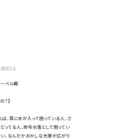
を確認する
レーベル館
の？】
れば、耳に水が入って困っている人、さ
おどってる人、財布を落として困ってい
絡まり合い、なんだかおかしな光景が広がり