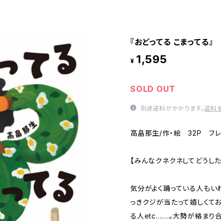
『おどってる こまってる』
1,595
¥
SOLD OUT
別途送料がかかります。
送料
高畠那生/作・絵 32P フ
【みんなクネクネしてどうした
気分がよく踊っている人もい
っきクジが当たって嬉しくて
る人etc.......。大勢が