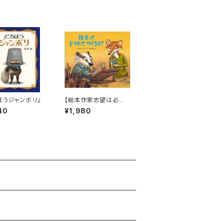
ぼうジャンボリ』
【絵本作家志望は必
読！】『絵本ってどうやっ
40
¥1,980
てつくるの?』