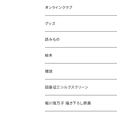
オンラインクラブ
グッズ
読みもの
小学低学年〜
絵本
小学中学年〜
0〜2歳〜
雑誌
小学高学年〜
3〜5歳〜
田島征三シルクスクリーン
中高生〜
小学低学年〜
堀川理万子 描き下ろし原画