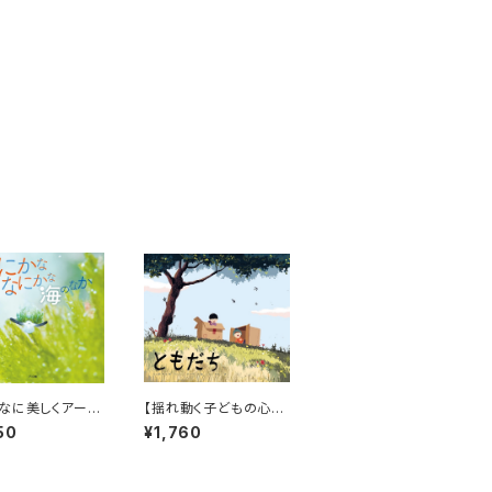
なに美しくアート
【揺れ動く子どもの心情
高い海の写真絵本
に同感！】『ともだち』
50
¥1,760
ことない！★『な
なにかな 海のな